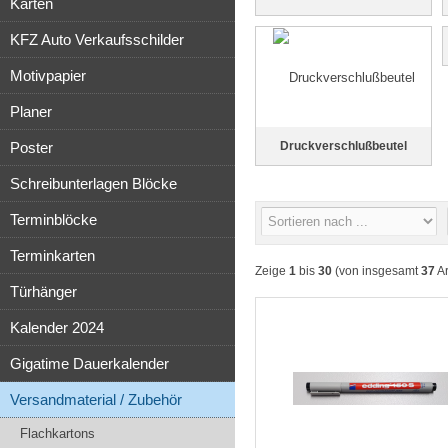
Karten
KFZ Auto Verkaufsschilder
Motivpapier
Planer
Poster
Druckverschlußbeutel
Schreibunterlagen Blöcke
Terminblöcke
Terminkarten
Zeige
1
bis
30
(von insgesamt
37
Ar
Türhänger
Kalender 2024
Gigatime Dauerkalender
Versandmaterial / Zubehör
Flachkartons