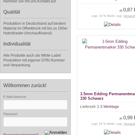
Nehmen Sie mit uns Kontakt auf.
0,87
ab
Qualität
zzgl. 19 % MwSt. zzgl.
Versand
Produktion in Deutschland auf bestem
Material im Offsetdruck mit bis zu 160er
Hybridraster (Hochauflösend)
Individualität
Alle Produkte auch als White-Label
Produktion mit eigener GTIN Nummer
und Verpackung.
Willkommen zurück!
1-5mm Edding Permanentma
E-Mail-Adresse:
330 Schwarz
Lieferzeit:
1-3 Werktage
Passwort:
0,99
ab
zzgl. 19 % MwSt. zzgl.
Versand