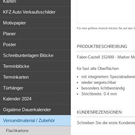
Karten
KFZ Auto Verkaufsschilder
Motivpapier
Für eine größere Ansicht klicken Sie auf das 
Planer
Poster
PRODUKTBESCHREIBUNG
Schreibunterlagen Blöcke
Faber-Castell 152499 - Marker M
Terminblöcke
für fast alle Oberflächen
Terminkarten
mit integriertem Spezialradiere
wieder wegwischbar
Türhänger
besonders lichtbeständig
Strichbreite: 0.4 mm
Kalender 2024
Gigatime Dauerkalender
KUNDENREZENSIONEN:
Versandmaterial / Zubehör
Schreiben Sie die erste Kundenr
Flachkartons