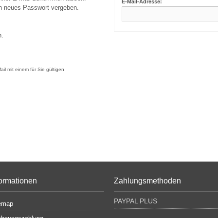
E-Mail-Adresse:
in neues Passwort vergeben.
n.
il mit einem für Sie gültigen
formationen
Zahlungsmethoden
PAYPAL PLUS
emap