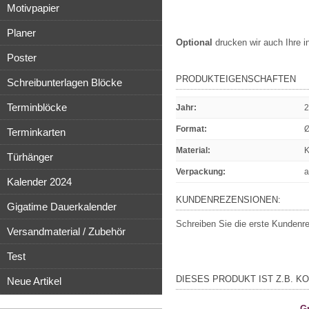
Motivpapier
Planer
Optional
drucken wir auch Ihre i
Poster
PRODUKTEIGENSCHAFTEN
Schreibunterlagen Blöcke
Terminblöcke
Jahr
:
Format
:
Terminkarten
Material
:
K
Türhänger
Verpackung
:
a
Kalender 2024
KUNDENREZENSIONEN:
Gigatime Dauerkalender
Schreiben Sie die erste Kundenr
Versandmaterial / Zubehör
Test
DIESES PRODUKT IST Z.B. KO
Neue Artikel
Gr