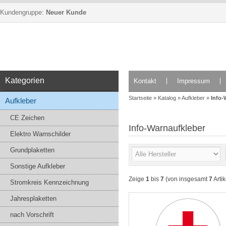
Kundengruppe:
Neuer Kunde
Kategorien
Kontakt
Impressum
Startseite
»
Katalog
»
Aufkleber
»
Info-
Aufkleber
CE Zeichen
Info-Warnaufkleber
Elektro Warnschilder
Grundplaketten
Sonstige Aufkleber
Zeige
1
bis
7
(von insgesamt
7
Artik
Stromkreis Kennzeichnung
Jahresplaketten
nach Vorschrift