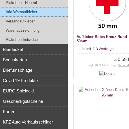
Plaketten - Neutral
Info-Warnaufkleber
Versandaufkleber
Warenauszeichnung
Aufkleber Rotes Kreuz Rund
Plaketten Individuell
50mm
Bierdeckel
Lieferzeit:
1-3 Werktage
0,69
Bonuskarten
ab
zzgl. 19 % MwSt. zzgl.
Versand
Briefumschläge
Covid 19 Produkte
EURO Spielgeld
Geschenkgutscheine
Karten
KFZ Auto Verkaufsschilder