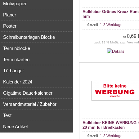
Motivpapier
Aufkleber Grünes Kreuz Run
Planer
mm
Lieferzeit:
1-3 Werktage
Poster
0,69
Schreibunterlagen Blöcke
ab
zzgl. 19 % MwSt. zzgl.
Versand
Terminblöcke
Terminkarten
Türhänger
Kalender 2024
Gigatime Dauerkalender
Versandmaterial / Zubehör
Test
Aufkleber KEINE WERBUNG 4
Neue Artikel
20 mm für Briefkasten
Lieferzeit:
1-3 Werktage