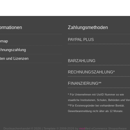
formationen
Zahlungsmethoden
PAYPAL PLUS
emap
hnungszahlung
ten und Lizenzen
BARZAHLUNG
RECHNUNGSZAHLUNG*
FINANZIERUNG**
* Für Unternehmen mit UstID Nummer so wie
staatliche Institutionen, Schulen, Behörden und Ver
**Für Existenzgründer bei vorhandener Bonität.
Gewerbeanmeldung nicht älter als 12 Monate.
Drucksachenhandel © 2026 | Template © 2009-2026 by
mod
ified eCommerce Shopsoftware