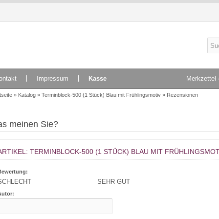
ontakt
Impressum
Kasse
Merkzettel 
tseite
»
Katalog
»
Terminblock-500 (1 Stück) Blau mit Frühlingsmotiv
»
Rezensionen
s meinen Sie?
ARTIKEL: TERMINBLOCK-500 (1 STÜCK) BLAU MIT FRÜHLINGSMOT
Bewertung:
SCHLECHT
SEHR GUT
Autor: